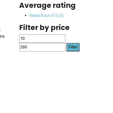
Average rating
Rated
5
out of 5
(3)
Filter by price
t
gna
Filter