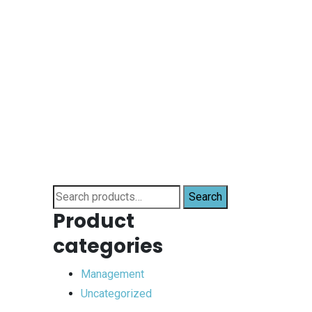
Search
Search
for:
Product
categories
Management
Uncategorized